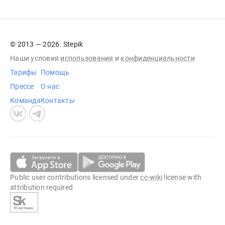
© 2013 — 2026. Stepik
Наши условия
использования
и
конфиденциальности
Тарифы
Помощь
Прессе
О нас
Команда
Контакты
Public user contributions licensed under
cc-wiki
license with
attribution required