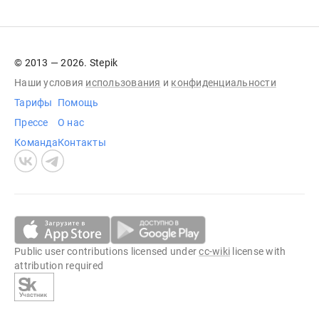
© 2013 — 2026. Stepik
Наши условия
использования
и
конфиденциальности
Тарифы
Помощь
Прессе
О нас
Команда
Контакты
Public user contributions licensed under
cc-wiki
license with
attribution required