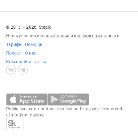
© 2013 — 2026. Stepik
Наши условия
использования
и
конфиденциальности
Тарифы
Помощь
Прессе
О нас
Команда
Контакты
Public user contributions licensed under
cc-wiki
license with
attribution required