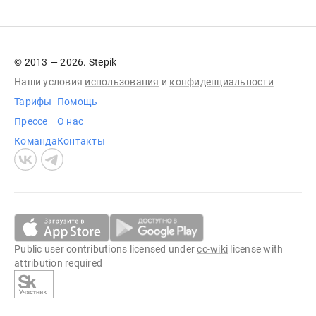
© 2013 — 2026. Stepik
Наши условия
использования
и
конфиденциальности
Тарифы
Помощь
Прессе
О нас
Команда
Контакты
Public user contributions licensed under
cc-wiki
license with
attribution required