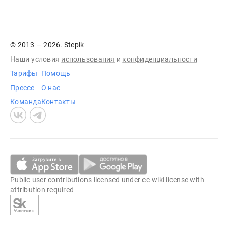
© 2013 — 2026. Stepik
Наши условия
использования
и
конфиденциальности
Тарифы
Помощь
Прессе
О нас
Команда
Контакты
Public user contributions licensed under
cc-wiki
license with
attribution required