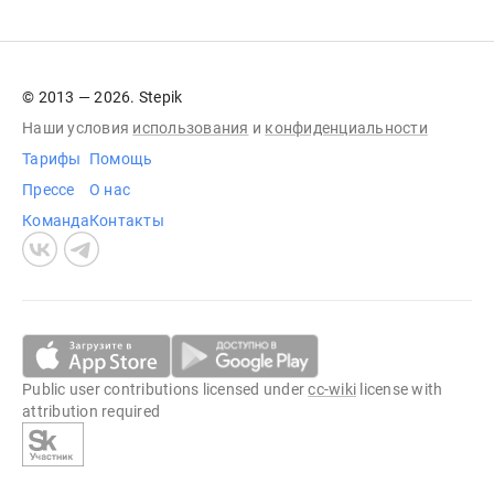
© 2013 — 2026. Stepik
Наши условия
использования
и
конфиденциальности
Тарифы
Помощь
Прессе
О нас
Команда
Контакты
Public user contributions licensed under
cc-wiki
license with
attribution required