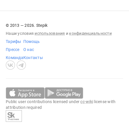
© 2013 — 2026. Stepik
Наши условия
использования
и
конфиденциальности
Тарифы
Помощь
Прессе
О нас
Команда
Контакты
Public user contributions licensed under
cc-wiki
license with
attribution required