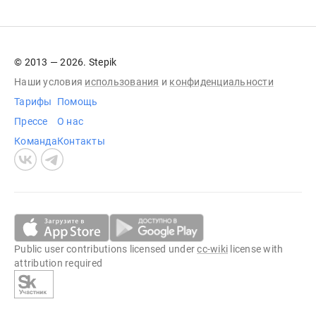
© 2013 — 2026. Stepik
Наши условия
использования
и
конфиденциальности
Тарифы
Помощь
Прессе
О нас
Команда
Контакты
Public user contributions licensed under
cc-wiki
license with
attribution required