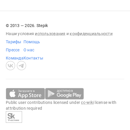
© 2013 — 2026. Stepik
Наши условия
использования
и
конфиденциальности
Тарифы
Помощь
Прессе
О нас
Команда
Контакты
Public user contributions licensed under
cc-wiki
license with
attribution required