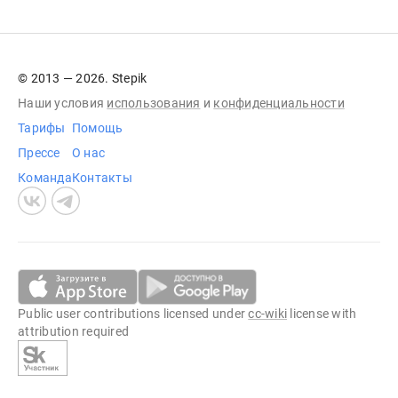
© 2013 — 2026. Stepik
Наши условия
использования
и
конфиденциальности
Тарифы
Помощь
Прессе
О нас
Команда
Контакты
Public user contributions licensed under
cc-wiki
license with
attribution required