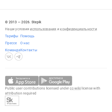
© 2013 — 2026. Stepik
Наши условия
использования
и
конфиденциальности
Тарифы
Помощь
Прессе
О нас
Команда
Контакты
Public user contributions licensed under
cc-wiki
license with
attribution required