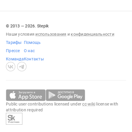
© 2013 — 2026. Stepik
Наши условия
использования
и
конфиденциальности
Тарифы
Помощь
Прессе
О нас
Команда
Контакты
Public user contributions licensed under
cc-wiki
license with
attribution required