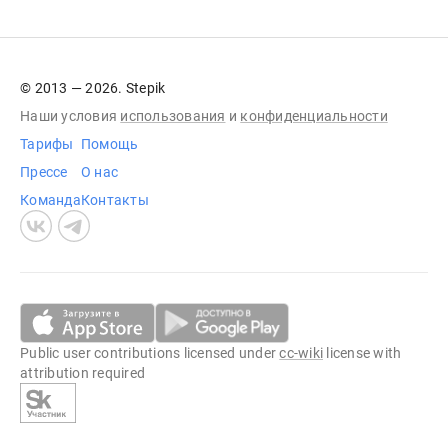
© 2013 — 2026. Stepik
Наши условия
использования
и
конфиденциальности
Тарифы
Помощь
Прессе
О нас
Команда
Контакты
Public user contributions licensed under
cc-wiki
license with
attribution required