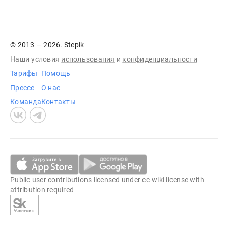
© 2013 — 2026. Stepik
Наши условия
использования
и
конфиденциальности
Тарифы
Помощь
Прессе
О нас
Команда
Контакты
Public user contributions licensed under
cc-wiki
license with
attribution required