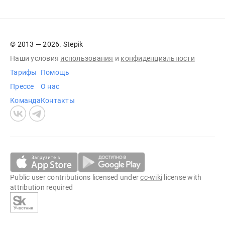
© 2013 — 2026. Stepik
Наши условия
использования
и
конфиденциальности
Тарифы
Помощь
Прессе
О нас
Команда
Контакты
Public user contributions licensed under
cc-wiki
license with
attribution required