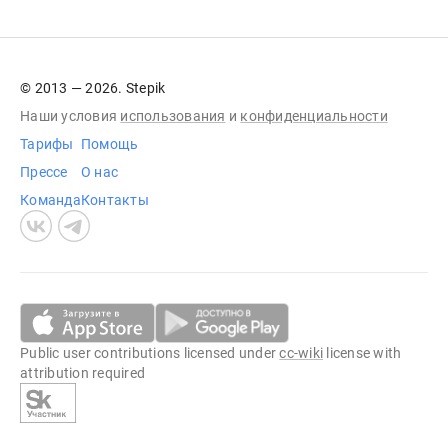
© 2013 — 2026. Stepik
Наши условия
использования
и
конфиденциальности
Тарифы
Помощь
Прессе
О нас
Команда
Контакты
Public user contributions licensed under
cc-wiki
license with
attribution required