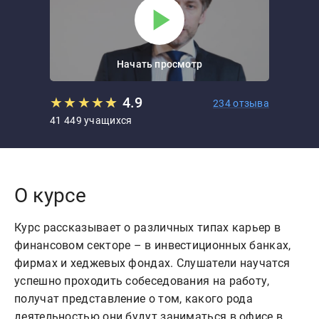
Начать просмотр
★
★
★
★
★
★
4.9
234 отзыва
41 449 учащихся
О курсе
Курс рассказывает о различных типах карьер в
финансовом секторе – в инвестиционных банках,
фирмах и хеджевых фондах. Слушатели научатся
успешно проходить собеседования на работу,
получат представление о том, какого рода
деятельностью они будут заниматься в офисе в