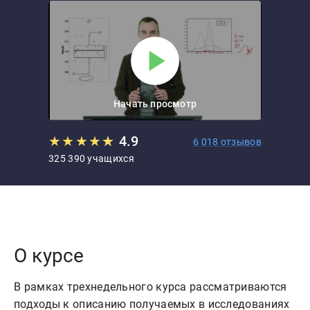
Начать просмотр
★
★
★
★
★
★
4.9
6 018 отзывов
325 390 учащихся
О курсе
В рамках трехнедельного курса рассматриваются
подходы к описанию получаемых в исследованиях