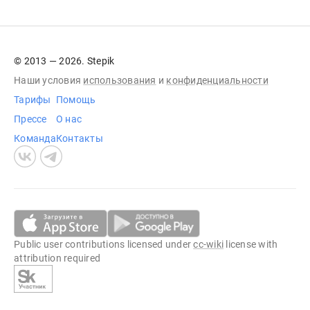
© 2013 — 2026. Stepik
Наши условия
использования
и
конфиденциальности
Тарифы
Помощь
Прессе
О нас
Команда
Контакты
Public user contributions licensed under
cc-wiki
license with
attribution required