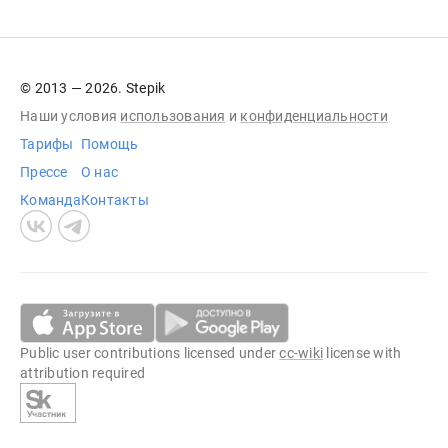
© 2013 — 2026. Stepik
Наши условия
использования
и
конфиденциальности
Тарифы
Помощь
Прессе
О нас
Команда
Контакты
Public user contributions licensed under
cc-wiki
license with
attribution required