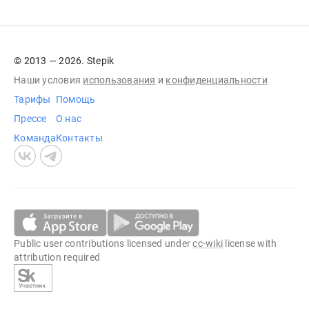
© 2013 — 2026. Stepik
Наши условия
использования
и
конфиденциальности
Тарифы
Помощь
Прессе
О нас
Команда
Контакты
Public user contributions licensed under
cc-wiki
license with
attribution required