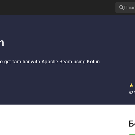
n
 to get familiar with Apache Beam using Kotlin
★
63
P
Б