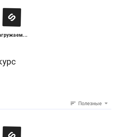
агружаем...
курс
Полезные