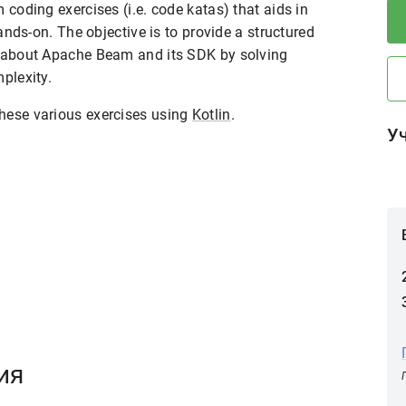
 coding exercises (i.e. code katas) that aids in
s-on. The objective is to provide a structured
n about Apache Beam and its SDK by solving
plexity.
hese various exercises using
Kotlin
.
У
ия