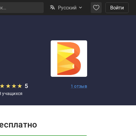
Русский
Войти
★
★
★
★
5
1 отзыв
3 учащихся
rice:
есплатно