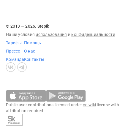
© 2013 — 2026. Stepik
Наши условия
использования
и
конфиденциальности
Тарифы
Помощь
Прессе
О нас
Команда
Контакты
Public user contributions licensed under
cc-wiki
license with
attribution required