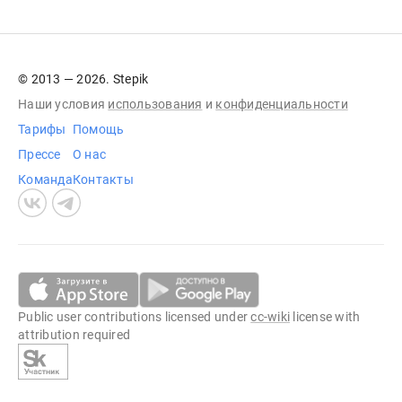
© 2013 — 2026. Stepik
Наши условия
использования
и
конфиденциальности
Тарифы
Помощь
Прессе
О нас
Команда
Контакты
Public user contributions licensed under
cc-wiki
license with
attribution required