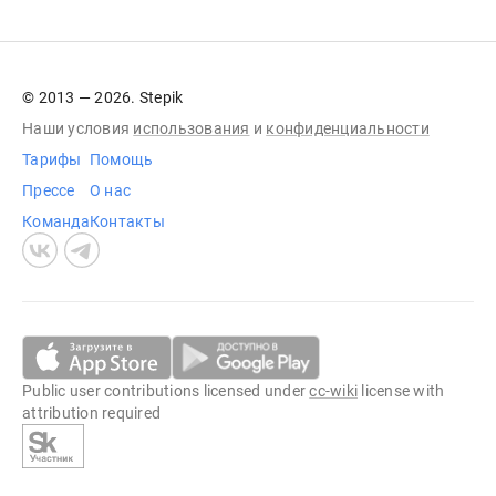
© 2013 — 2026. Stepik
Наши условия
использования
и
конфиденциальности
Тарифы
Помощь
Прессе
О нас
Команда
Контакты
Public user contributions licensed under
cc-wiki
license with
attribution required