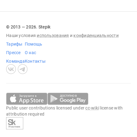
© 2013 — 2026. Stepik
Наши условия
использования
и
конфиденциальности
Тарифы
Помощь
Прессе
О нас
Команда
Контакты
Public user contributions licensed under
cc-wiki
license with
attribution required