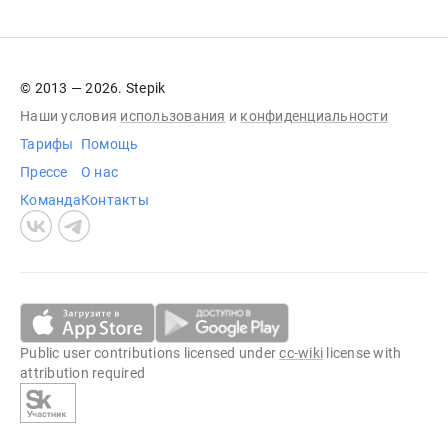
© 2013 — 2026. Stepik
Наши условия
использования
и
конфиденциальности
Тарифы
Помощь
Прессе
О нас
Команда
Контакты
Public user contributions licensed under
cc-wiki
license with
attribution required