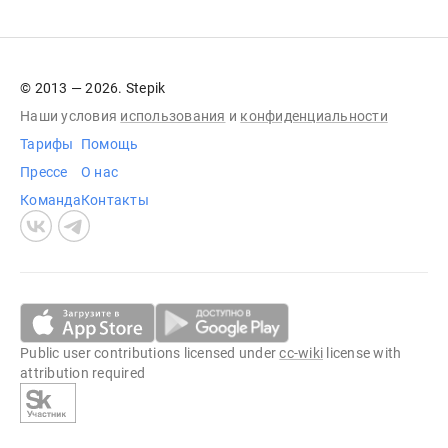
© 2013 — 2026. Stepik
Наши условия
использования
и
конфиденциальности
Тарифы
Помощь
Прессе
О нас
Команда
Контакты
Public user contributions licensed under
cc-wiki
license with
attribution required