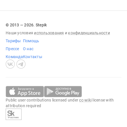
© 2013 — 2026. Stepik
Наши условия
использования
и
конфиденциальности
Тарифы
Помощь
Прессе
О нас
Команда
Контакты
Public user contributions licensed under
cc-wiki
license with
attribution required