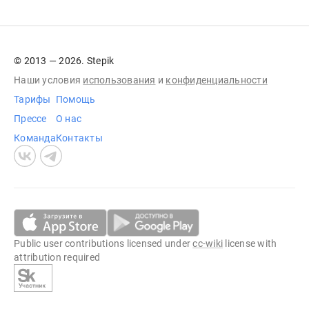
© 2013 — 2026. Stepik
Наши условия
использования
и
конфиденциальности
Тарифы
Помощь
Прессе
О нас
Команда
Контакты
Public user contributions licensed under
cc-wiki
license with
attribution required