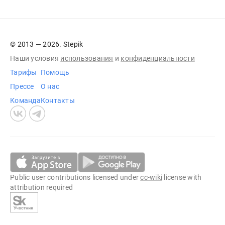
© 2013 — 2026. Stepik
Наши условия
использования
и
конфиденциальности
Тарифы
Помощь
Прессе
О нас
Команда
Контакты
Public user contributions licensed under
cc-wiki
license with
attribution required