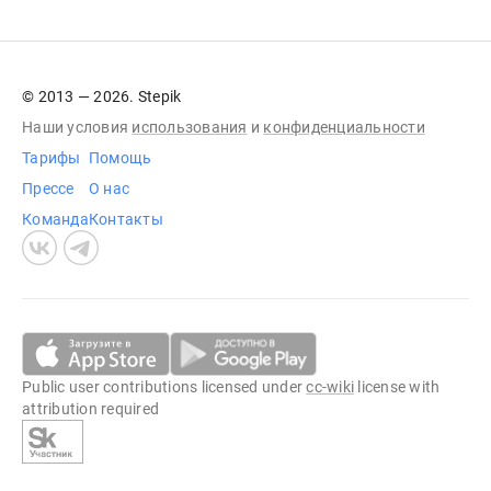
© 2013 — 2026. Stepik
Наши условия
использования
и
конфиденциальности
Тарифы
Помощь
Прессе
О нас
Команда
Контакты
Public user contributions licensed under
cc-wiki
license with
attribution required