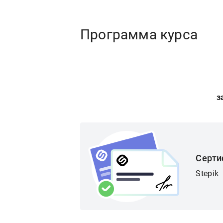
Программа курса
з
Серти
Stepik