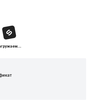
агружаем...
фикат