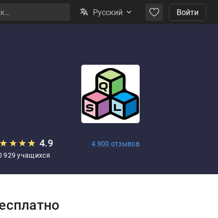
Русский
Войти
★
★
★
★
★
4.9
4 900 отзывов
0 929 учащихся
rice:
есплатно