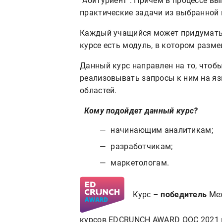
"Абитуриент". Причем в процессе в
практические задачи из выбранной 
Каждый учащийся может придумать 
курсе есть модуль, в котором разм
Данный курс направлен на то, чтоб
реализовывать запросы к ним на я
областей.
Кому подойдет данный курс?
начинающим аналитикам;
разработчикам;
маркетологам.
Курс –
победитель
Меж
курсов EDCRUNCH AWARD OOC 2021 в