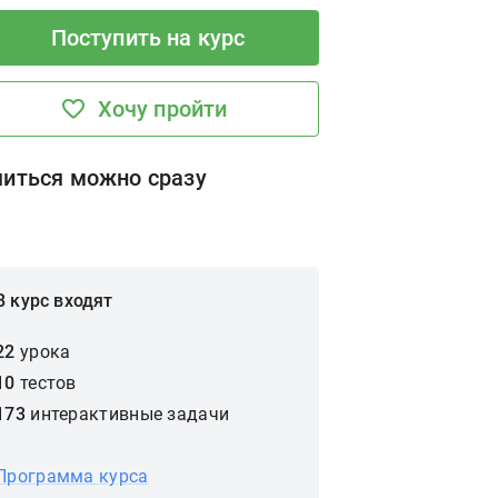
Поступить на курс
Хочу пройти
читься можно сразу
В курс входят
22
урока
10
тестов
173
интерактивные задачи
Программа курса