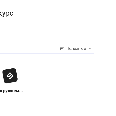
курс
Полезные
агружаем...