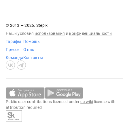
© 2013 — 2026. Stepik
Наши условия
использования
и
конфиденциальности
Тарифы
Помощь
Прессе
О нас
Команда
Контакты
Public user contributions licensed under
cc-wiki
license with
attribution required