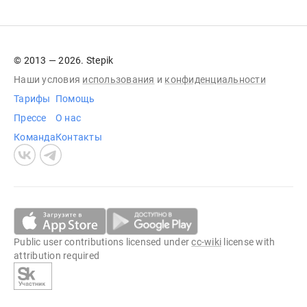
© 2013 — 2026. Stepik
Наши условия
использования
и
конфиденциальности
Тарифы
Помощь
Прессе
О нас
Команда
Контакты
Public user contributions licensed under
cc-wiki
license with
attribution required