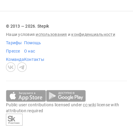
© 2013 — 2026. Stepik
Наши условия
использования
и
конфиденциальности
Тарифы
Помощь
Прессе
О нас
Команда
Контакты
Public user contributions licensed under
cc-wiki
license with
attribution required