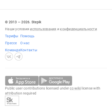
© 2013 — 2026. Stepik
Наши условия
использования
и
конфиденциальности
Тарифы
Помощь
Прессе
О нас
Команда
Контакты
Public user contributions licensed under
cc-wiki
license with
attribution required