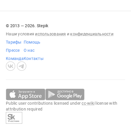
© 2013 — 2026. Stepik
Наши условия
использования
и
конфиденциальности
Тарифы
Помощь
Прессе
О нас
Команда
Контакты
Public user contributions licensed under
cc-wiki
license with
attribution required