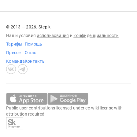
© 2013 — 2026. Stepik
Наши условия
использования
и
конфиденциальности
Тарифы
Помощь
Прессе
О нас
Команда
Контакты
Public user contributions licensed under
cc-wiki
license with
attribution required