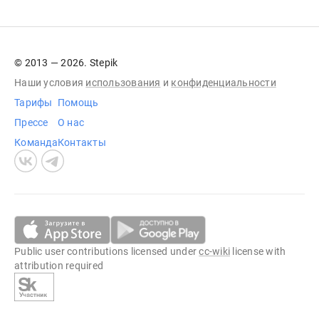
© 2013 — 2026. Stepik
Наши условия
использования
и
конфиденциальности
Тарифы
Помощь
Прессе
О нас
Команда
Контакты
Public user contributions licensed under
cc-wiki
license with
attribution required