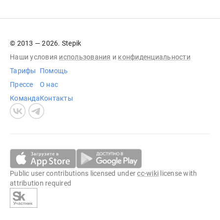
© 2013 — 2026. Stepik
Наши условия
использования
и
конфиденциальности
Тарифы
Помощь
Прессе
О нас
Команда
Контакты
Public user contributions licensed under
cc-wiki
license with
attribution required