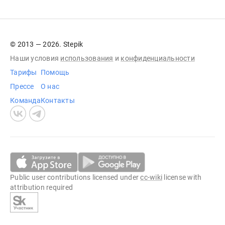
© 2013 — 2026. Stepik
Наши условия
использования
и
конфиденциальности
Тарифы
Помощь
Прессе
О нас
Команда
Контакты
Public user contributions licensed under
cc-wiki
license with
attribution required