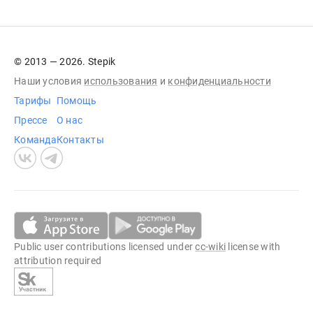
© 2013 — 2026. Stepik
Наши условия
использования
и
конфиденциальности
Тарифы
Помощь
Прессе
О нас
Команда
Контакты
Public user contributions licensed under
cc-wiki
license with
attribution required