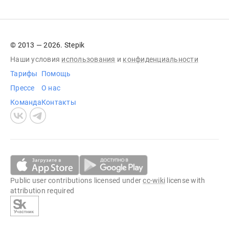
© 2013 — 2026. Stepik
Наши условия
использования
и
конфиденциальности
Тарифы
Помощь
Прессе
О нас
Команда
Контакты
Public user contributions licensed under
cc-wiki
license with
attribution required