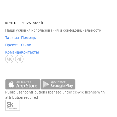
© 2013 — 2026. Stepik
Наши условия
использования
и
конфиденциальности
Тарифы
Помощь
Прессе
О нас
Команда
Контакты
Public user contributions licensed under
cc-wiki
license with
attribution required