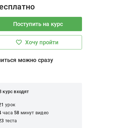
rice:
есплатно
Поступить на курс
Хочу пройти
читься можно сразу
В курс входят
21
урок
4
часа
58
минут
видео
23
теста