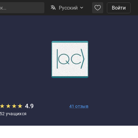
Русский
Войти
★
★
★
★
★
4.9
41 отзыв
252 учащихся