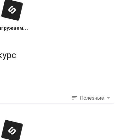
агружаем...
курс
Полезные