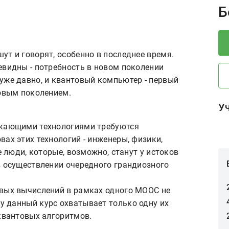
P
Б
ут и говорят, особенно в последнее время.
евидны - потребность в новом поколении
уже давно, и квантовый компьютер - первый
новым поколением.
У
икающими технологиями требуются
ах этих технологий - инженеры, физики,
е люди, которые, возможно, станут у истоков
в осуществлении очередного грандиозного
овых вычислений в рамках одного MOOC не
 данный курс охватывает только одну их
 квантовых алгоритмов.