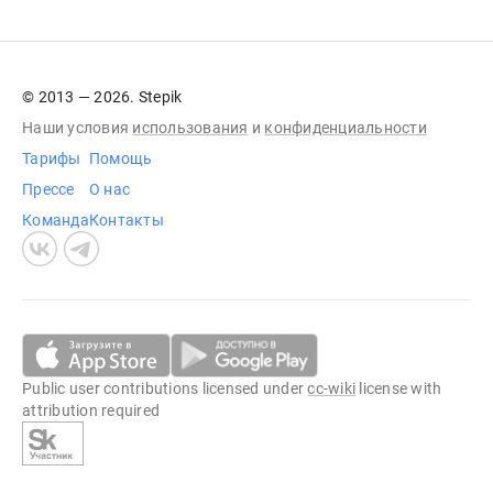
© 2013 — 2026. Stepik
Наши условия
использования
и
конфиденциальности
Тарифы
Помощь
Прессе
О нас
Команда
Контакты
Public user contributions licensed under
cc-wiki
license with
attribution required