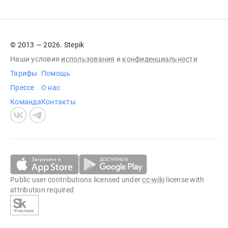
© 2013 — 2026. Stepik
Наши условия
использования
и
конфиденциальности
Тарифы
Помощь
Прессе
О нас
Команда
Контакты
Public user contributions licensed under
cc-wiki
license with
attribution required