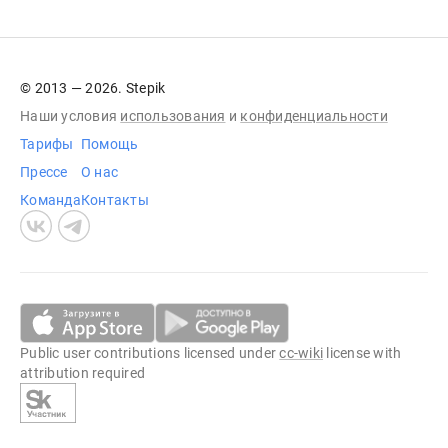
© 2013 — 2026. Stepik
Наши условия
использования
и
конфиденциальности
Тарифы
Помощь
Прессе
О нас
Команда
Контакты
Public user contributions licensed under
cc-wiki
license with
attribution required