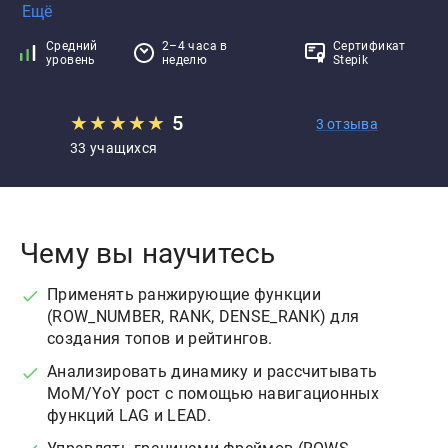
Ещё
Средний
2–4 часа в
Сертификат
уровень
неделю
Stepik
★
★
★
★
★
5
3 отзыва
33 учащихся
Чему вы научитесь
Применять ранжирующие функции
(ROW_NUMBER, RANK, DENSE_RANK) для
создания топов и рейтингов.
Анализировать динамику и рассчитывать
MoM/YoY рост с помощью навигационных
функций LAG и LEAD.